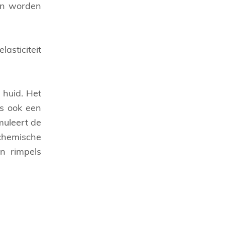
uin worden
asticiteit
 huid. Het
is ook een
muleert de
ochemische
n rimpels