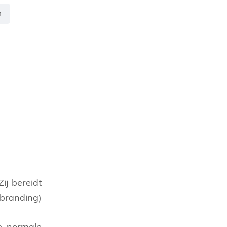
m
ij bereidt
rbranding)