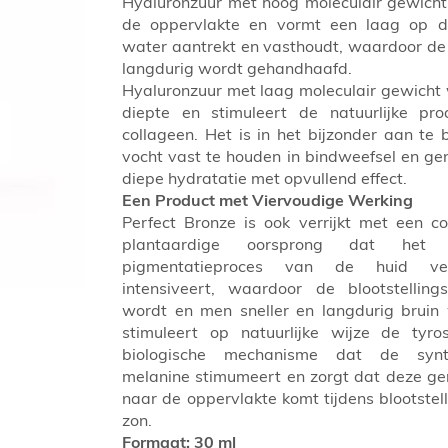
Hyaluronzuur met hoog moleculair gewich
de oppervlakte en vormt een laag op d
water aantrekt en vasthoudt, waardoor de
langdurig wordt gehandhaafd.
Hyaluronzuur met laag moleculair gewicht 
diepte en stimuleert de natuurlijke pro
collageen. Het is in het bijzonder aan te
vocht vast te houden in bindweefsel en ge
diepe hydratatie met opvullend effect.
Een Product met Viervoudige Werking
Perfect Bronze is ook verrijkt met een 
plantaardige oorsprong dat het na
pigmentatieproces van de huid ve
intensiveert, waardoor de blootstellings
wordt en men sneller en langdurig bruin
stimuleert op natuurlijke wijze de tyro
biologische mechanisme dat de syn
melanine stimumeert en zorgt dat deze ge
naar de oppervlakte komt tijdens blootstel
zon.
Formaat: 30 ml