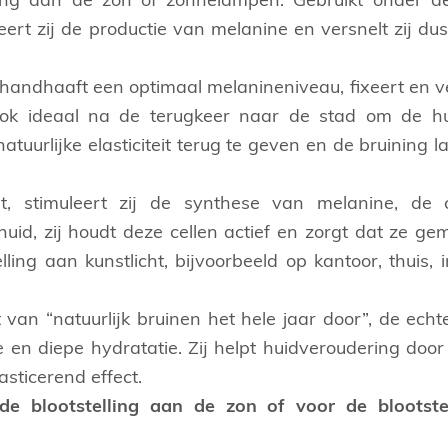
elling aan de zon of zonnelampen. Gebruikt onder 
rt zij de productie van melanine en versnelt zij dus
 handhaaft een optimaal melanineniveau, fixeert en v
Ook ideaal na de terugkeer naar de stad om de hu
tuurlijke elasticiteit terug te geven en de bruining l
t, stimuleert zij de synthese van melanine, de c
uid, zij houdt deze cellen actief en zorgt dat ze gem
ling aan kunstlicht, bijvoorbeeld op kantoor, thuis, i
van “natuurlijk bruinen het hele jaar door”, de echte
 en diepe hydratatie. Zij helpt huidveroudering door
sticerend effect.
e blootstelling aan de zon of voor de blootste