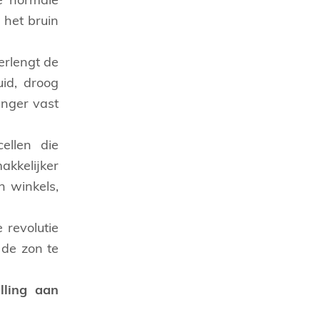
de normale
 het bruin
erlengt de
id, droog
anger vast
ellen die
akkelijker
n winkels,
 revolutie
 de zon te
lling aan