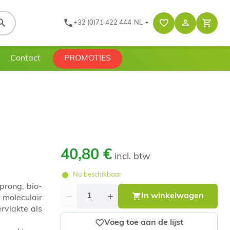
+32 (0)71 422 444
NL
Contact
PROMOTIES
40,80 €
incl. btw
Nu beschikbaar
prong, bio-
Aantal
In winkelwagen
 moleculair
rvlakte als
Voeg toe aan de lijst