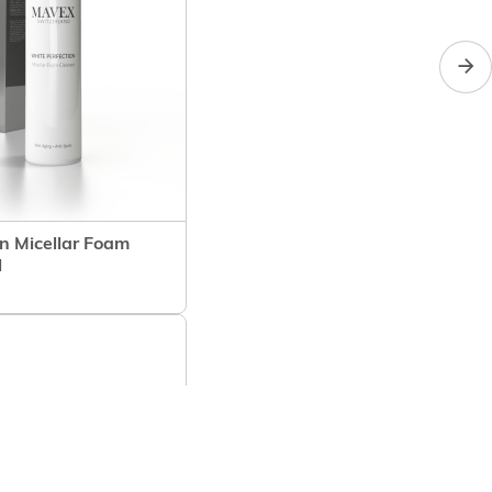
n Micellar Foam
l
n winkelwagen