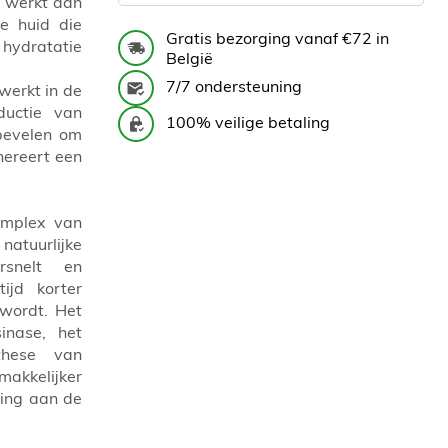
t werkt aan
e huid die
Gratis bezorging vanaf €72 in
 hydratatie
België
7/7 ondersteuning
werkt in de
ductie van
100% veilige betaling
 bevelen om
nereert een
complex van
tuurlijke
rsnelt en
tijd korter
 wordt. Het
sinase, het
these van
makkelijker
ling aan de