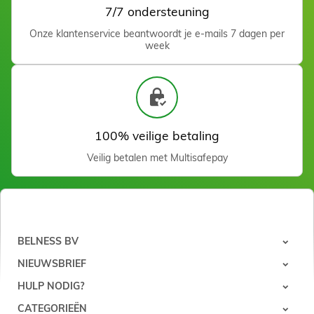
7/7 ondersteuning
Bol en silicone 280 ml
Onze klantenservice beantwoordt je e-mails 7 dagen per
Zien
week
100% veilige betaling
Veilig betalen met Multisafepay
Bol en silicine 250 ml
Zien
BELNESS BV
NIEUWSBRIEF
HULP NODIG?
CATEGORIEËN