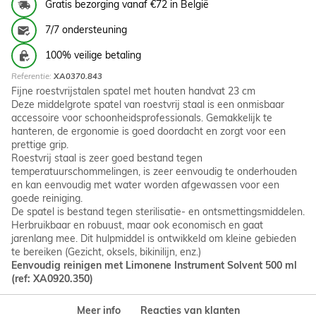
Gratis bezorging vanaf €72 in België
7/7 ondersteuning
100% veilige betaling
Referentie:
XA0370.843
Fijne roestvrijstalen spatel met houten handvat 23 cm
Deze middelgrote spatel van roestvrij staal is een onmisbaar
accessoire voor schoonheidsprofessionals. Gemakkelijk te
hanteren, de ergonomie is goed doordacht en zorgt voor een
prettige grip.
Roestvrij staal is zeer goed bestand tegen
temperatuurschommelingen, is zeer eenvoudig te onderhouden
en kan eenvoudig met water worden afgewassen voor een
goede reiniging.
De spatel is bestand tegen sterilisatie- en ontsmettingsmiddelen.
Herbruikbaar en robuust, maar ook economisch en gaat
jarenlang mee. Dit hulpmiddel is ontwikkeld om kleine gebieden
te bereiken (Gezicht, oksels, bikinilijn, enz.)
Eenvoudig reinigen met Limonene Instrument Solvent 500 ml
(ref: XA0920.350)
Meer info
Reacties van klanten