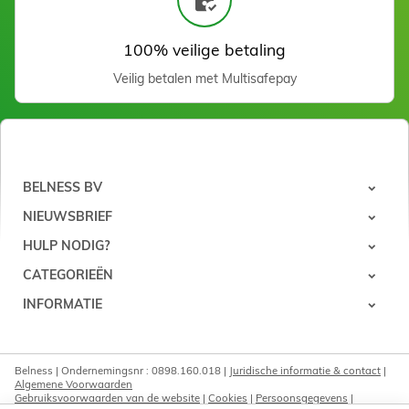
100% veilige betaling
Veilig betalen met Multisafepay
Epilatierol 100 m
BELNESS BV
Zien
NIEUWSBRIEF
HULP NODIG?
CATEGORIEËN
INFORMATIE
Belness | Ondernemingsnr : 0898.160.018 |
Juridische informatie & contact
|
Algemene Voorwaarden
Gebruiksvoorwaarden van de website
|
Cookies
|
Persoonsgegevens
|