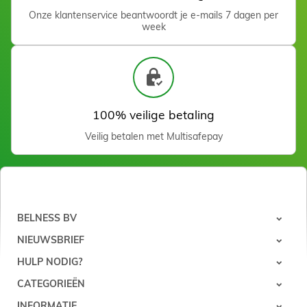
Holle beitel 14 cm - 0,8
Onze klantenservice beantwoordt je e-mails 7 dagen per
mm
week
Zien
100% veilige betaling
Veilig betalen met Multisafepay
Holle beitel 14 cm - 1 mm
Zien
BELNESS BV
NIEUWSBRIEF
HULP NODIG?
CATEGORIEËN
INFORMATIE