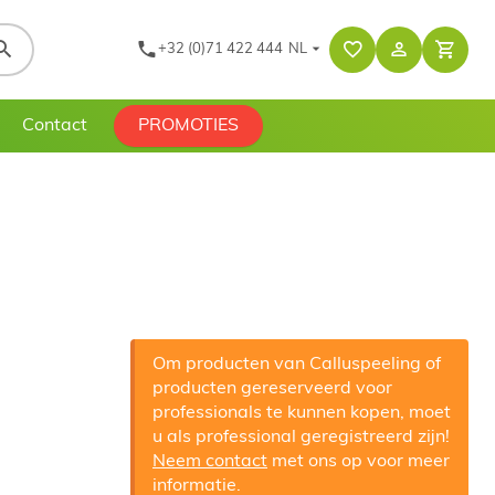
+32 (0)71 422 444
NL
Contact
PROMOTIES
Om producten van Calluspeeling of
producten gereserveerd voor
professionals te kunnen kopen, moet
u als professional geregistreerd zijn!
Neem contact
met ons op voor meer
informatie.