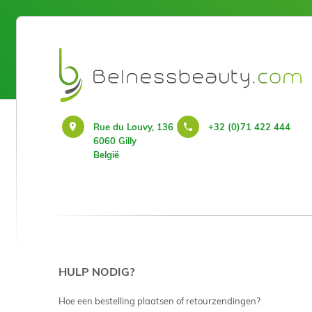
Rue du Louvy, 136
+32 (0)71 422 444
6060 Gilly
België
HULP NODIG?
Hoe een bestelling plaatsen of retourzendingen?