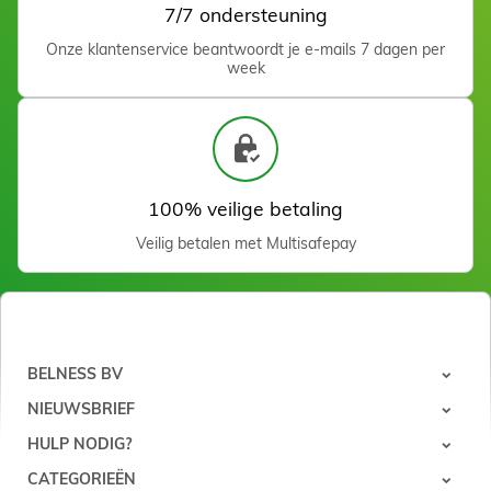
7/7 ondersteuning
Fraise cylindrique 3,5 mm
Onze klantenservice beantwoordt je e-mails 7 dagen per
week
Zien
Daily Care Foot Cream
100 ml
27,00 €
In winkelwagen
100% veilige betaling
Veilig betalen met Multisafepay
Fraise cylindrique 3,5 mm
Carbure Silicium
BELNESS BV
Zien
NIEUWSBRIEF
HULP NODIG?
CATEGORIEËN