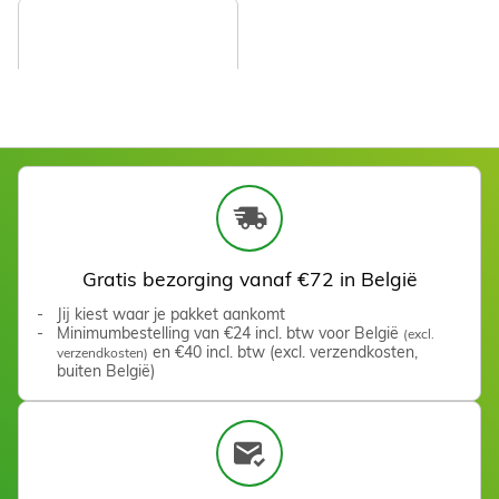
Zien
Fraise flamme longue
Zien
Gratis bezorging vanaf €72 in België
Fraise cylindrique 3,5 mm
Jij kiest waar je pakket aankomt
Minimumbestelling van €24 incl. btw voor België
(excl.
Zien
en €40 incl. btw (excl. verzendkosten,
verzendkosten)
buiten België)