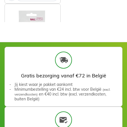
Stainless Steel Foot File
Zien
Anneaux abrasifs Grain 80
(25 pcs)
Zien
Gratis bezorging vanaf €72 in België
Jij kiest waar je pakket aankomt
Kit Reassort Avantage (70
Minimumbestelling van €24 incl. btw voor België
(excl.
behandelingen)
en €40 incl. btw (excl. verzendkosten,
verzendkosten)
Zien
buiten België)