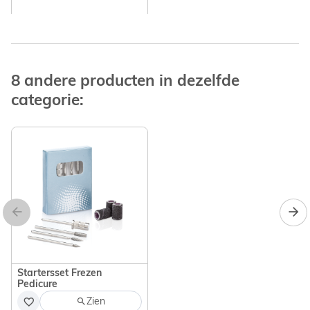
8 andere producten in dezelfde
categorie:
Afgeronde ingegroeide
nagelknipper 14 cm
31,90 €
In winkelwagen
Startersset Frezen
Pedicure
Zien