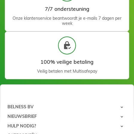
7/7 ondersteuning
Anneaux abrasifs Grain
Onze klantenservice beantwoordt je e-mails 7 dagen per
240 (25 pcs)
week
Zien
Anti-Dark Spots Cream
100 ml
26,20 €
In winkelwagen
100% veilige betaling
Veilig betalen met Multisafepay
Anneaux abrasifs Grain
120 (100 pcs)
BELNESS BV
Zien
NIEUWSBRIEF
HULP NODIG?