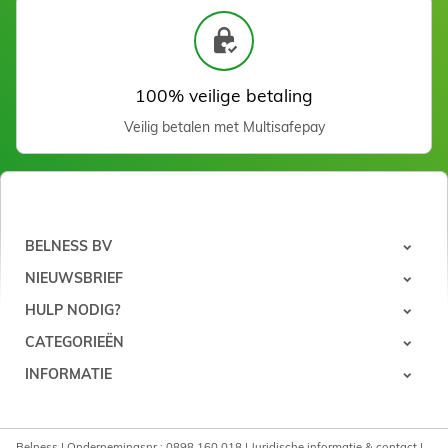
100% veilige betaling
Veilig betalen met Multisafepay
Perfect Touch Film Wax
KOKO 500GR
Zien
BELNESS BV
NIEUWSBRIEF
HULP NODIG?
CATEGORIEËN
INFORMATIE
Belness | Ondernemingsnr : 0898.160.018 |
Juridische informatie & contact
|