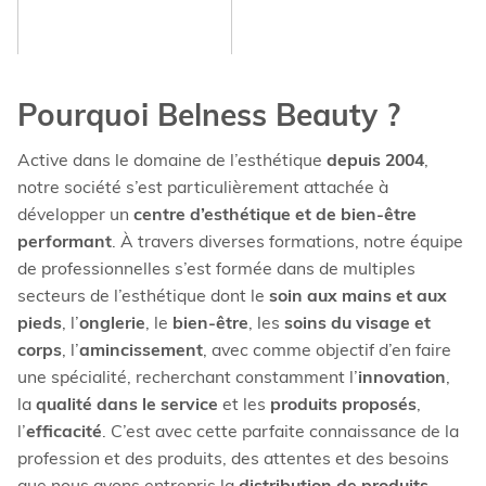
Pourquoi Belness Beauty ?
Active dans le domaine de l’esthétique
depuis 2004
,
notre société s’est particulièrement attachée à
SOS Callus 20 ml
développer un
centre d’esthétique et de bien-être
24,20 €
performant
. À travers diverses formations, notre équipe
(
1
)
de professionnelles s’est formée dans de multiples
Ajouter
secteurs de l’esthétique dont le
soin aux mains et aux
pieds
, l’
onglerie
, le
bien-être
, les
soins du visage et
corps
, l’
amincissement
, avec comme objectif d’en faire
une spécialité, recherchant constamment l’
innovation
,
la
qualité dans le service
et les
produits proposés
,
l’
efficacité
. C’est avec cette parfaite connaissance de la
profession et des produits, des attentes et des besoins