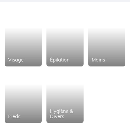
Visage
Épilation
Mains
Hygiène &
Pieds
Divers