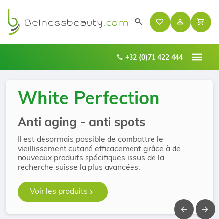
+32 (0)71 422 444
White Perfection
White Perfection
Anti aging - anti spots
Anti aging - anti spots
Le plus grand choix d'instruments de pédicure de
Il est désormais possible de combattre le
Il est désormais possible de combattre le
haute qualité professionnelle et à des prix sans
vieillissement cutané efficacement grâce à de
vieillissement cutané efficacement grâce à de
concurrence
nouveaux produits spécifiques issus de la
nouveaux produits spécifiques issus de la
recherche suisse la plus avancées.
recherche suisse la plus avancées.
Voir les produits
Voir les produits