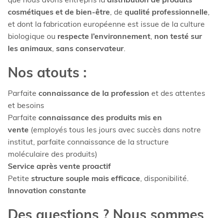
que nous avons entrepris la
distribution de produits
cosmétiques et de bien-être
, de
qualité professionnelle
,
Foot Aromatic Alpine
et dont la fabrication européenne est issue de la culture
Nectar
38,40 €
biologique ou
respecte l’environnement
,
non testé sur
Ajouter
les animaux
,
sans conservateur
.
Nos atouts :
Parfaite
connaissance de la profession
et des attentes
et besoins
Parfaite
connaissance des produits mis en
vente
(employés tous les jours avec succès dans notre
institut, parfaite connaissance de la structure
moléculaire des produits)
Foot Velvet Dry Oil
Service après vente proactif
38,40 €
Petite
structure souple mais efficace
, disponibilité.
Innovation constante
Ajouter
Des questions ? Nous sommes