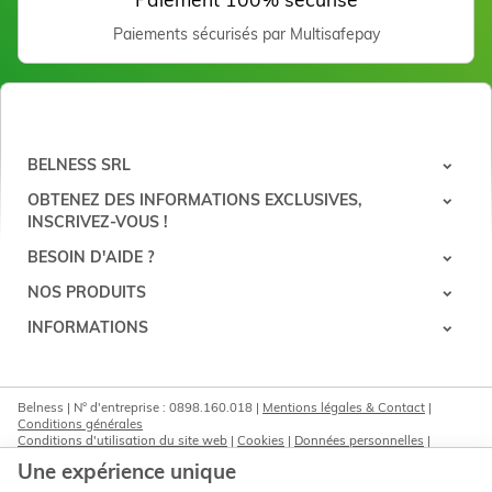
Paiement 100% sécurisé
Paiements sécurisés par Multisafepay
BELNESS SRL
OBTENEZ DES INFORMATIONS EXCLUSIVES,
INSCRIVEZ-VOUS !
BESOIN D'AIDE ?
NOS PRODUITS
INFORMATIONS
Belness | N° d'entreprise : 0898.160.018 |
Mentions légales & Contact
|
Conditions générales
Conditions d'utilisation du site web
|
Cookies
|
Données personnelles
|
Traitement de vos données par Google
Une expérience unique
© Copyright 2023-2026 -
E-net Business
, accélérateur d'e-commerce pour
commerçants, indépendants & PME