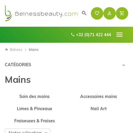
+32 (0)71 422 444
Belness
Mains
CATÉGORIES
Mains
Sous-
Soin des mains
Accessoires mains
catégories
Limes & Pinceaux
Nail Art
Fraiseuses & Fraises
Trier