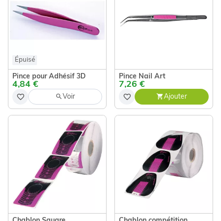
Épuisé
Pince pour Adhésif 3D
Pince Nail Art
4,84 €
7,26 €
Voir
Ajouter
Chablon Square
Chablon compétition