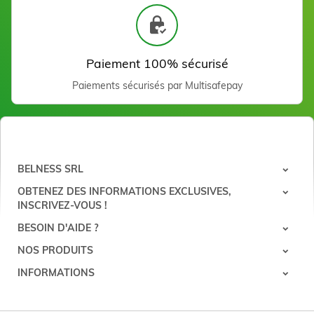
Petit roll pour cartouche
100 ml
0,59 €
Ajouter
Paiement 100% sécurisé
Paiements sécurisés par Multisafepay
BELNESS SRL
OBTENEZ DES INFORMATIONS EXCLUSIVES,
INSCRIVEZ-VOUS !
Bandes dépilatoires en
BESOIN D'AIDE ?
non tissé visage (50 pc)
1,94 €
NOS PRODUITS
Ajouter
INFORMATIONS