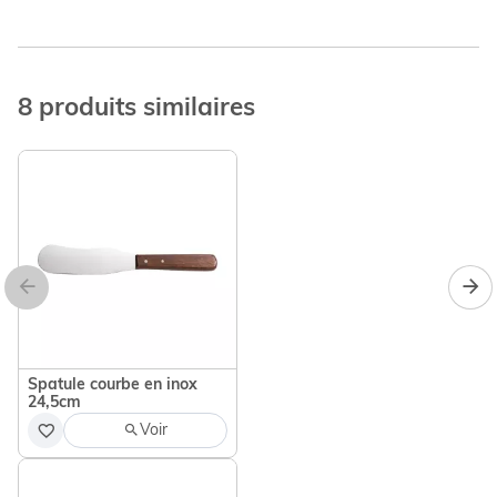
8 produits similaires
Pince à épiler acier
inoxydable à mors plat
6,60 €
droit
Ajouter
Spatule courbe en inox
24,5cm
Voir
Pince à épiler acier