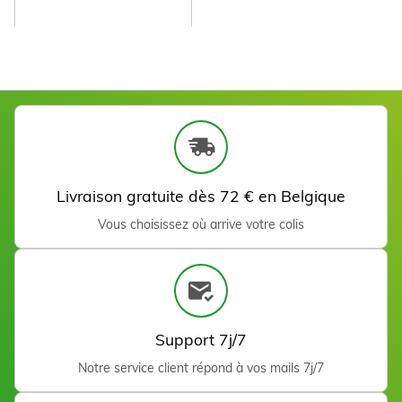
inoxydable mors pointu
6,60 €
Ajouter
Spatule droite inox 21,5
cm
Livraison gratuite dès 72 € en Belgique
Voir
Vous choisissez où arrive votre colis
Peeling Exfoliating Cream
250 ml
38,40 €
Ajouter
Support 7j/7
Notre service client répond à vos mails 7j/7