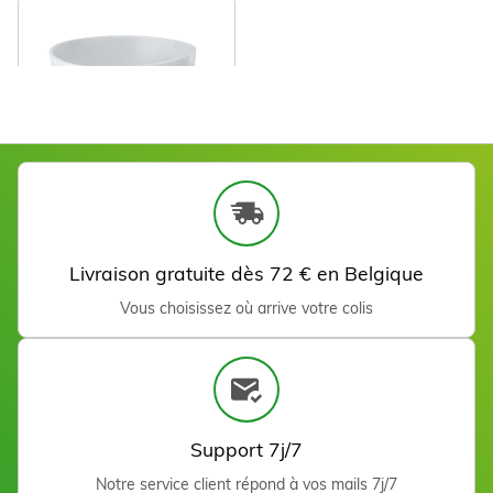
Lait post épilation Aloe
Vera 500 ml
9,90 €
Ajouter
Bol en silicone 540 ml
Voir
Livraison gratuite dès 72 € en Belgique
Vous choisissez où arrive votre colis
Spatule en silicone 15,7
cm
Voir
Support 7j/7
Notre service client répond à vos mails 7j/7