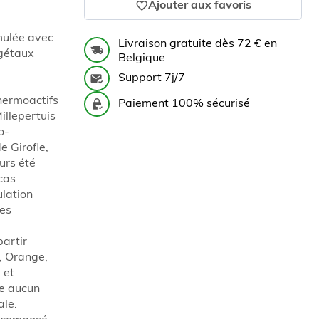
Ajouter aux favoris
ulée avec
Livraison gratuite dès 72 € en
égétaux
Belgique
Support 7j/7
hermoactifs
Paiement 100% sécurisé
illepertuis
o-
 Girofle,
urs été
cas
ulation
res
partir
l, Orange,
 et
se aucun
ale.