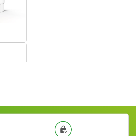
nsive Repair Foot Cream 100 ml
Ajouter
60 €