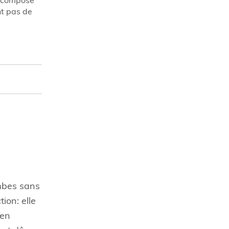
e composé
nt pas de
ambes sans
ion: elle
 en