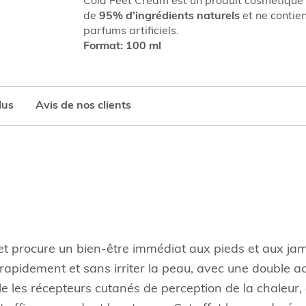
Cold Feet Cream est un produit cosmétiqu
de
95% d’ingrédients naturels
et ne contie
parfums artificiels.
Format: 100 ml
lus
Avis de nos clients
 et procure un bien-être immédiat aux pieds et aux j
apidement et sans irriter la peau, avec une double act
e les récepteurs cutanés de perception de la chaleur,