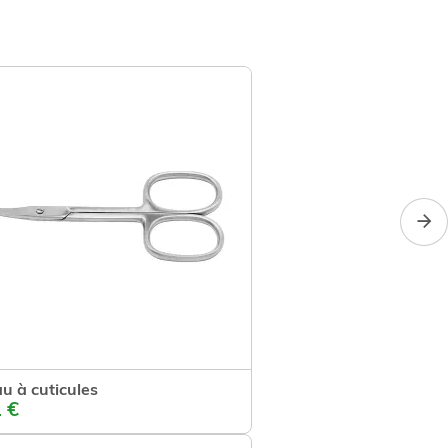
u à cuticules
Ajouter
 €