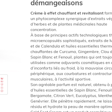
démangeaisons
Crème à effet chauffant et revitalisant
form
un phytocomplexe synergique d’extraits v
d’herbes et de plantes médicinales haute
concentration.
À base de principes actifs technologiques t
microencapsulés sophistiqués, extraits de M
et de Calendula et huiles essentielles therm
chauffantes de Curcuma, Gingembre, Clou de
Sapin Blanc et Fenouil, plantes qui ont toujo
utilisées comme adjuvants cosmétiques en 
d’inconforts liés au froid, à la mauvaise circ
périphérique, aux courbatures et contractu
musculaires, à l’activité sportive.
Son agréable parfum est naturel, obtenu à 
d’huiles essentielles de Sapin Blanc, Fenoui
Bergamote, Citron Vert, Eucalyptus, Menthe
Genévrier. Elle pénètre rapidement, ne lais
résidu et hydrate la peau de manière optim