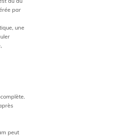
est dû au
bérée par
tique, une
uler
,
 complète.
 après
eam peut