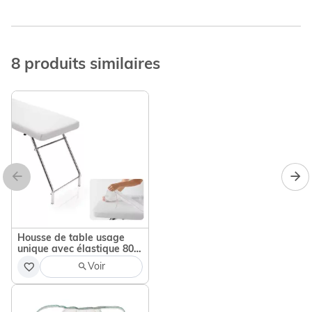
8 produits similaires
Calluspeeling sachet de 4
patches
Voir
Housse de table usage
unique avec élastique 80 x
190 cm
Voir
Chauffe cire Elegance 800
ml