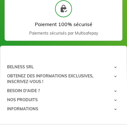
Sachets jetables mains
pour paraffine (100)
Voir
Huile de massage aux
Paiement 100% sécurisé
Amendes Douces
14,70 €
Paiements sécurisés par Multisafepay
Ajouter
BELNESS SRL
OBTENEZ DES INFORMATIONS EXCLUSIVES,
INSCRIVEZ-VOUS !
Gant nitrile bleu S - 100
pièces
BESOIN D'AIDE ?
Voir
NOS PRODUITS
INFORMATIONS