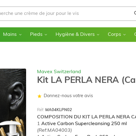
Mains
Pieds
Hygiène & Divers
Corps
Mavex Switzerland
Kit LA PERLA NERA (Ca
Donnez-nous votre avis
Réf:
MA04KLPN02
COMPOSITION DU KIT LA PERLA NERA C
1
Active Carbon Supercleansing 250 ml
(Ref:MA04003)