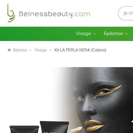
Visage
Épilation
Belness
Visage
Kit LA PERLA NERA (Cabine)