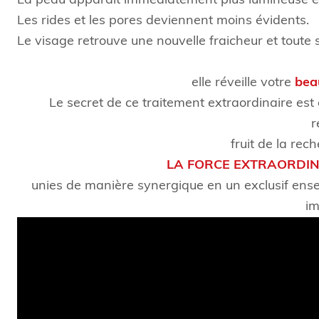
La peau apparait immédiatement plus lumineuse et pl
Les rides et les pores deviennent moins évidents.
Le visage retrouve une nouvelle fraicheur et toute 
elle réveille votre
bea
Le secret de ce traitement extraordinaire e
r
fruit de la rec
LA FORCE EXTRAORDIN
unies de manière synergique en un exclusif ense
im