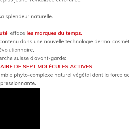
us jeune, revitalisée et fortifiée.
sa splendeur naturelle.
uté
, efface
les marques du temps.
st contenu dans une nouvelle technologie dermo-cosmé
évolutionnaire,
herche suisse d’avant-garde:
AIRE DE SEPT MOLÉCULES ACTIVES
mble phyto-complexe naturel végétal dont la force ac
pressionnante.