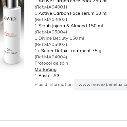
1
Active Carbon Face Pack 250 ml
(Ref:MA04001)
1
Active Carbon Face serum 50 ml
(Ref:MA04002)
1
Scrub Jojoba & Almond 150 ml
(Ref:MA05004)
1 Divine Beauty 150 ml
(Ref:MA05002)
1x
Super Detox Treatment 75 g
(Ref:MA04004)
Protocol de soin
Marketing
1
Poster A3
www.mavexbenelux.c
Plus d'information