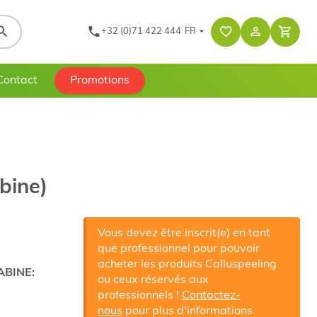
+32 (0)71 422 444
FR
Contact
Promotions
bine)
Vous devez être inscrit(e) en tant
que professionnel pour pouvoir
acheter les produits Calluspeeling
ABINE:
ou ceux réservés aux
professionnels !
Contactez-
nous
pour plus d'informations.