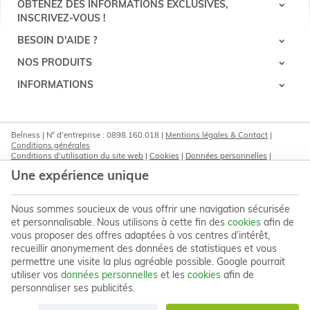
OBTENEZ DES INFORMATIONS EXCLUSIVES,
INSCRIVEZ-VOUS !
Pince à ongles à 4
charnières
BESOIN D'AIDE ?
80,90 €
Ajouter
NOS PRODUITS
INFORMATIONS
Belness | N° d'entreprise : 0898.160.018 |
Mentions légales & Contact
|
Conditions générales
Conditions d'utilisation du site web
|
Cookies
|
Données personnelles
|
Traitement de vos données par Google
Une expérience unique
© Copyright 2023-2026 -
E-net Business
, accélérateur d'e-commerce pour
commerçants, indépendants & PME
Nous sommes soucieux de vous offrir une navigation sécurisée
et personnalisable. Nous utilisons à cette fin des
cookies
afin de
vous proposer des offres adaptées à vos centres d’intérêt,
recueillir anonymement des données de statistiques et vous
permettre une visite la plus agréable possible. Google pourrait
utiliser vos
données personnelles
et les
cookies
afin de
personnaliser ses publicités.