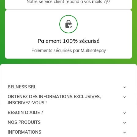
Notre service client répond à vos mails 7j/7
Huile post épilatoire Aloe
Vera 500 ml
Voir
Paiement 100% sécurisé
Paiements sécurisés par Multisafepay
BELNESS SRL
OBTENEZ DES INFORMATIONS EXCLUSIVES,
INSCRIVEZ-VOUS !
Lait nettoyant post
épilation Menthol 500 ml
BESOIN D'AIDE ?
Voir
NOS PRODUITS
INFORMATIONS