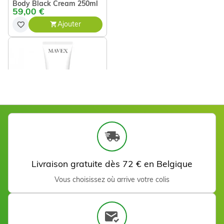
Body Black Cream 250ml
59,00 €
Ajouter
Rouleau Cellophane 10 cm
x 150 m
9,00 €
Ajouter
Peeling Exfoliating Cream
250 ml
38,40 €
Livraison gratuite dès 72 € en Belgique
Ajouter
Vous choisissez où arrive votre colis