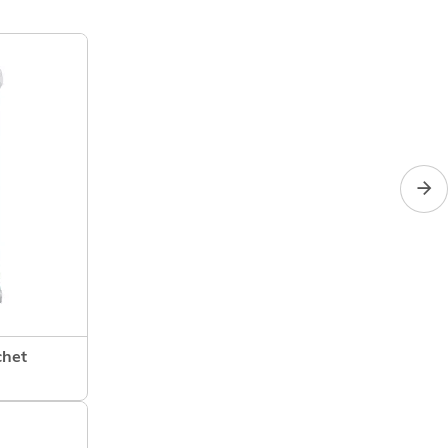
chet
uit