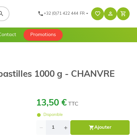
+32 (0)71 422 444
FR
Contact
Promotions
n pastilles 1000 g - CHANVRE
13,50 €
TTC
Disponible
Quantité
Ajouter