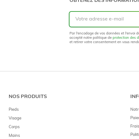
OBTENEZ DES INFORMATION
Votre
adresse
e-
mail
Par l'encodage de vos données et l'envoi d
accepté notre politique de
protection des 
et retirer votre consentement en vous renda
NOS PRODUITS
IN
Pieds
Notr
Paie
Visage
Frais
Corps
Poli
Mains