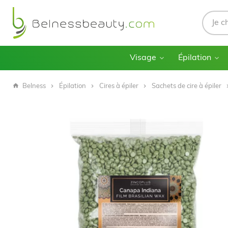
Visage
Épilation
Belness
Épilation
Cires à épiler
Sachets de cire à épiler